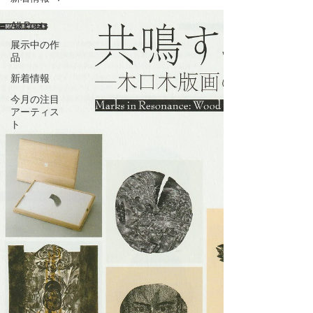
All Posts
展示中の作
品
新着情報
今月の注目
アーティス
ト