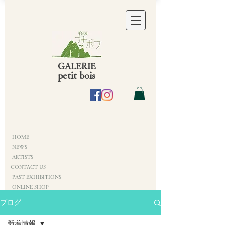
GALERIE
petit bois
HOME
NEWS
ARTISTS
CONTACT US
PAST EXHIBITIONS
ONLINE SHOP
ブログ
新着情報