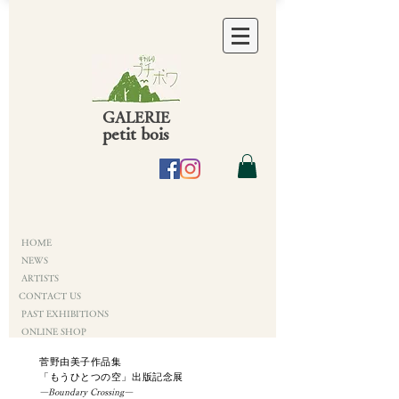
GALERIE
petit bois
HOME
NEWS
ARTISTS
CONTACT US
PAST EXHIBITIONS
ONLINE SHOP
菅野由美子作品集
「もうひとつの空」出版記念展
​―Boundary Crossing―