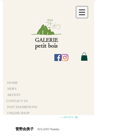
GALERIE
petit bois
HOME
NEWS
ARTISTS
CONTACT US
PAST EXHIBITIONS
ONLINE SHOP
< <ARTISTS一覧
菅野由美子
SUGANO Yumiko