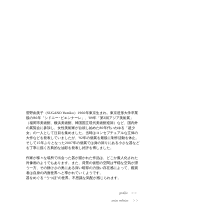
菅野由美子（SUGANO Yumiko）1960年東京生まれ。東京造形大学卒業
後の'86年「シドニー･ビエンナーレ」、'89年「第3回アジア美術展」
（福岡市美術館、横浜美術館、韓国国立現代美術館巡回）など、国内外
の展覧会に参加し、女性美術家が台頭し始めた80年代いわゆる「超少
女」の一人として注目を集めました。当時はコンセプチュアルな立体の
大作などを発表していましたが、'92年の個展を最後に制作活動を休止。
そして15年ぶりとなった2007年の個展では身の回りにある小さな器など
を丁寧に描く古典的な油彩を発表し好評を博しました。
作家が様々な場所で出会った器が描かれた作品は、どこか擬人化された
肖像画のようでもあります。また、背景の仮想の空間は平穏な空気が漂
う一方、その静けさの奥にある深い暗部の力強い存在感によって、鑑賞
者は自身の内面世界へと導かれていくようです。
器をめぐる “うつほ”の世界。不思議な気配が感じられます。
profile ＞＞
artist website ＞＞