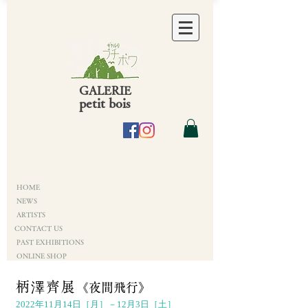
GALERIE
petit bois
HOME
NEWS
ARTISTS
CONTACT US
PAST EXHIBITIONS
ONLINE SHOP
柄澤齊展
《夜間飛行》
2022年11月14日［月］－12月3日［土］