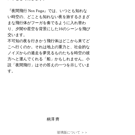
『夜間飛行 Nox Fuga』では、いつとも知れな
い時空の、どことも知れない夜を旅するさまざ
まな飛行体がフーガを奏でるように入れ替わ
り、夕闇や星空を背景にした16のシーンを飛び
交います。
不可知の夜を行きかう飛行体はどこから来てど
こへ行くのか。それは地上の重力と、社会的な
ノイズからの遁走を夢見るものたちを時空の彼
方へと運んでくれる「船」かもしれません。小
説「夜間飛行」はその答えの一つを示していま
す。
柄澤 齊
玻璃版について ＞＞