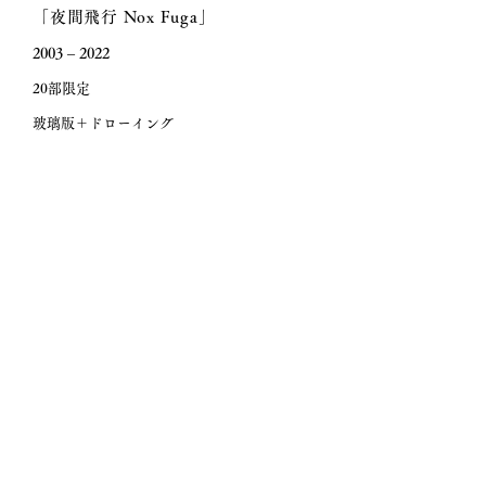
「夜間飛行 Nox Fuga」
2003 – 2022
20部限定
玻璃版＋ドローイング
ねむり姫
虹
2022
2022
212x214mm
298x214mm
墨、
墨、
ア
ア
ク
ク
リ
リ
ル、
ル、
コ
コ
ラ
ラ
ー
ー
ジ
ジ
ュ、
ュ、
水
水
彩、
彩、