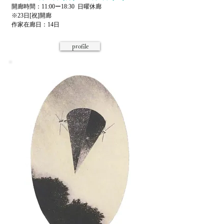
開廊時間：11:00ー18:30 日曜休廊
※23日[祝]開廊
作家在廊日：14日
profile