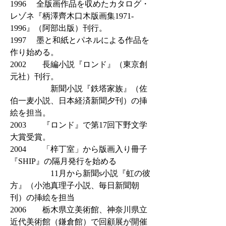
1996 全版画作品を収めたカタログ・
レゾネ『柄澤齊木口木版画集1971-
1996』（阿部出版）刊行。
1997 墨と和紙とパネルによる作品を
作り始める。
2002 長編小説『ロンド』（東京創
元社）刊行。
新聞小説『鉄塔家族』（佐
伯一麦小説、日本経済新聞夕刊）の挿
絵を担当。
2003 『ロンド』で第17回下野文学
大賞受賞。
2004 「梓丁室」から版画入り冊子
『SHIP』の隔月発行を始める
11月から新聞s小説『虹の彼
方』（小池真理子小説、毎日新聞朝
刊）の挿絵を担当
2006 栃木県立美術館、神奈川県立
近代美術館（鎌倉館）で回顧展が開催