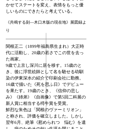
かせてステートを変え、表情をもっと優
しいものにできたらと考えている。
《共鳴する刻―木口木版の現在地》展図録よ
り
関根正二（1899年福島県生まれ）大正時
代に活動し、20歳の若さでこの世を去っ
た画家。
9歳で上京し深川に居を移す。15歳のと
き、後に浮世絵師として名を馳せる幼馴
染の伊東深水の紹介で印刷会社に勤務。
16歳で描いた《死を思ふ日》でデビュー
を果たす。
19歳のとき、《信仰の悲し
み》《姉弟》《自画像》で第5回二科展の
新人賞に相当する樗牛賞を受賞。
鮮烈な朱色は「関根のヴァーミリオン」
と称され、評価を確立しました。しかし
翌年6月、絶筆《慰められつゝ悩む》を遺
し、病のためその短い生涯を閉じること