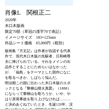
肖像L 関根正二
2020年
木口木版画
限定70部（草冠の漢字70で表記）
イメージサイズ 183×125mm
作品シート価格 65,000円（税別）
版画集『方丈記』は作者が自認する代表
作で、現代木口木版の先駆者、日和崎尊
夫に捧げられている。それをメインの出
品作とすることにためらいはなかった
が、「福島」をテーマとした競作になに
を彫るべきか、しばらく悩んだ。
明治期この国に伝わった木口木版のエポ
ックとなる『磐梯山噴火真図』（1888）
にならって磐梯山を彫ろうか、いや、や
はり原発事故を取り上げなければ………
と決めあぐねていたとき、生誕120年、没