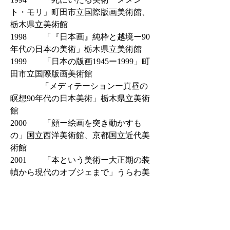
ト・モリ」町田市立国際版画美術館、
栃木県立美術館
1998 「『日本画』純枠と越境ー90
年代の日本の美術」栃木県立美術館
1999 「日本の版画1945ー1999」町
田市立国際版画美術館
「メディテーションー真昼の
瞑想90年代の日本美術」栃木県立美術
館
2000 「顔ー絵画を突き動かすも
の」国立西洋美術館、京都国立近代美
術館
2001 「本という美術ー大正期の装
幀から現代のオブジェまで」うらわ美
術館
「詩画集に見る版画の表
現」黒部市美術館
2002 「線の迷宮ー細密版画の魅