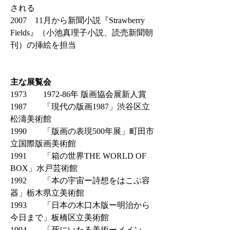
される
2007 11月から新聞小説『Strawberry
Fields』（小池真理子小説、読売新聞朝
刊）の挿絵を担当
主な展覧会
1973 1972-86
年 版画協会展新人賞
1987 「現代の版画1987」渋谷区立
松濤美術館
1990 「版画の表現500年展」町田市
立国際版画美術館
1991 「箱の世界THE WORLD OF
BOX」水戸芸術館
1992 「本の宇宙ー詩想をはこぶ容
器」栃木県立美術館
1993 「日本の木口木版ー明治から
今日まで」板橋区立美術館
1994 「死にいたる美術ーメメン