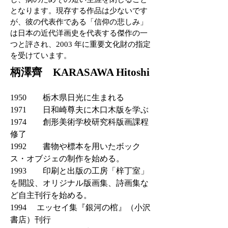
となります。
現存する作品は少ないです
が、彼の代表作である「信仰の悲しみ」
は日本の近代洋画史を代表する傑作の一
つと評され、2003 年に重要文化財の指定
を受けています。
柄澤齊 KARASAWA Hitoshi
1950 栃木県日光に生まれる
1971 日和崎尊夫に木口木版を学ぶ
1974 創形美術学校研究科版画課程
修了
1992 書物や標本を用いたボック
ス・オブジェの制作を始める。
1993 印刷と出版の工房「梓丁室」
を開設、オリジナル版画集、詩画集な
ど自主刊行を始める。
1994 エッセイ集『銀河の棺』（小沢
書店）刊行