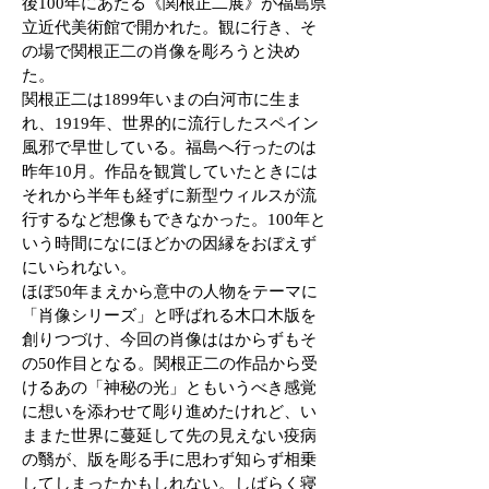
後100年にあたる《関根正二展》が福島県
立近代美術館で開かれた。観に行き、そ
の場で関根正二の肖像を彫ろうと決め
た。
関根正二は1899年いまの白河市に生ま
れ、1919年、世界的に流行したスペイン
風邪で早世している。福島へ行ったのは
昨年10月。作品を観賞していたときには
それから半年も経ずに新型ウィルスが流
行するなど想像もできなかった。100年と
いう時間になにほどかの因縁をおぼえず
にいられない。
ほぼ50年まえから意中の人物をテーマに
「肖像シリーズ」と呼ばれる木口木版を
創りつづけ、今回の肖像ははからずもそ
の50作目となる。関根正二の作品から受
けるあの「神秘の光」ともいうべき感覚
に想いを添わせて彫り進めたけれど、い
ままた世界に蔓延して先の見えない疫病
の翳が、版を彫る手に思わず知らず相乗
してしまったかもしれない。しばらく寝