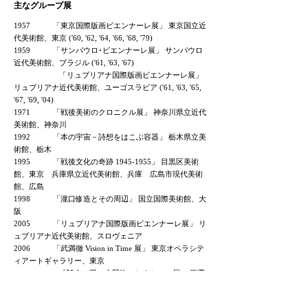
主なグループ展
1957 「東京国際版画ビエンナーレ展」 東京国立近
代美術館、東京 ('60, '62, '64, '66, '68, '79)
1959 「サンパウロ･ビエンナーレ展」 サンパウロ
近代美術館、ブラジル ('61, '63, '67)
「リュブリアナ国際版画ビエンナーレ展」
リュブリアナ近代美術館、ユーゴスラビア ('61, '63, '65,
'67, '69, '04)
1971 「戦後美術のクロニクル展」 神奈川県立近代
美術館、神奈川
1992 「本の宇宙－詩想をはこぶ容器」 栃木県立美
術館、栃木
1995 「戦後文化の奇跡
1945-1955
」 目黒区美術
館、東京 兵庫県立近代美術館、兵庫 広島市現代美術
館、広島
1998 「瀧口修造とその周辺」 国立国際美術館、大
阪
2005 「リュブリアナ国際版画ビエンナーレ展」 リ
ュブリアナ近代美術館、スロヴェニア
2006 「武満徹 Vision in Time 展」 東京オペラシテ
ィアートギャラリー、東京
「詩人の眼－大岡信コレクション展」 三鷹
市美術ギャラリー、東京 福岡県立美術館、福岡 足利
市立美術館、栃木