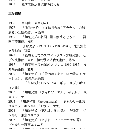
1953 独学で銅版画試作を始める
主な個展
1960 南画廊、東京 ('62)
1972 「"加納光於－大岡信共作展" アララットの船
あるいは空の蜜」 南画廊
1980 「加納光於の版画－瀧口修造とともに－」 福
岡市美術館、福岡
「加納光於－PAINTING 1980-1983」 北九州市
立美術館、福岡
1993 「色彩としてのスフィンクス－加納光於」 セ
ゾン美術館、東京 徳島県立近代美術館、徳島
1997 「葡萄弾－加納光於 オブジェ
1968-1997
」 愛
知県美術館、愛知
2000 「加納光於 《「骨の鏡」あるいは色彩のミラ
ージュ》」 愛知県美術館
「加納光於
1957-1994
」 ギャルリプチボワ
（大阪）
2003 「加納光於 《フィロゾーマ》」 ギャルリー東
京ユマニテ
2004 「加納光於 《Serpentinata》」 ギャルリー東京
ユマニテ、ギャルリプチボワ（大阪）
2006 「加納光於 《充ちよ、地の髭》―W.B頌」 ギ
ャルリー東京ユマニテ
2007 「加納光於 《止まれ、フィボナッチの兎》」
ギャルリー東京ユマニテ