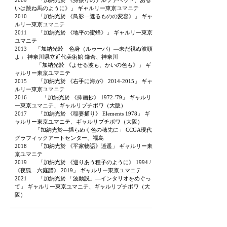
2009 「加納光於 《身振りのアルファベット、ある
いは跳ね馬のように》」 ギャルリー東京ユマニテ
2010 「加納光於 《鳥影―遮るものの変容》」 ギャ
ルリー東京ユマニテ
2011 「加納光於 《地平の蜜蜂》」 ギャルリー東京
ユマニテ
2013 「加納光於 色身（ルゥーパ）―未だ視ぬ波頭
よ」 神奈川県立近代美術館 鎌倉、神奈川
「加納光於 《よせる波も、かいの色も》」 ギ
ャルリー東京ユマニテ
2015 「加納光於 《右手に海が》
2014-2015
」 ギャ
ルリー東京ユマニテ
2016 「加納光於 《挿画抄》 1972-'79」 ギャルリ
ー東京ユマニテ、ギャルリプチボワ（大阪）
2017 「加納光於 《稲妻捕り》 Elements 1978」 ギ
ャルリー東京ユマニテ、
ギャルリプチボワ（大阪）
「加納光於―揺らめく色の穂先に」 CCGA現代
グラフィックアートセンター、福島
2018 「加納光於 《平家物語》逍遥」 ギャルリー東
京ユマニテ
2019 「加納光於 《巡りあう種子のように》 1994 /
《夜狐―六庭譜》 2019」 ギャルリー東京ユマニテ
2021 「加納光於 「波動説」―インタリオをめぐっ
て」 ギャルリー東京ユマニテ、
ギャルリプチボワ（大
阪）