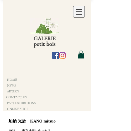
GALERIE
petit bois
HOME
NEWS
ARTISTS
CONTACT US
PAST EXHIBITIONS
ONLINE SHOP
加納 光於 KANO mitsuo
1933 東京神田に生まれる