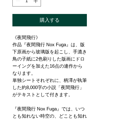
購入する
《夜間飛行》
作品『夜間飛行 Nox Fuga』は、版
下原画から玻璃版を起こし、手漉き
鳥の子紙に2色刷りした版画にドロ
ーイングを加えた16点の連作から
なります。
単独シートそれぞれに、柄澤が執筆
した約8,000字の小説「夜間飛行」
がテキストとして付きます。
『夜間飛行 Nox Fuga』では、いつ
とも知れない時空の、どことも知れ
ない夜を旅するさまざまな飛行体が
フーガを奏でるように入れ替わり、
夕闇や星空を背景にした16のシー