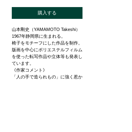
購入する
山本剛史（YAMAMOTO Takeshi）
1967年静岡県に生まれる。
椅子をモチーフにした作品を制作。
版画を中心にポリエステルフィルム
を使った転写作品や立体等も発表し
ています。
《作家コメント》
「人の手で造られもの」に強く惹か
れ、その一つ「椅子」をモチーフに
して暫く経つ。「何かを待つような
気配を感じる」と言われる事があ
る。新鮮で嬉しいことだ。椅子の向
こうに自由に空間と物語を感じて下
さればいいと思う。出来れば私の知
らない物語を読むように。
山本剛史