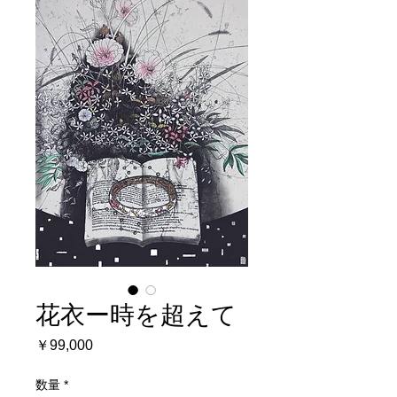
花衣ー時を超えて
価
￥99,000
格
数量
*