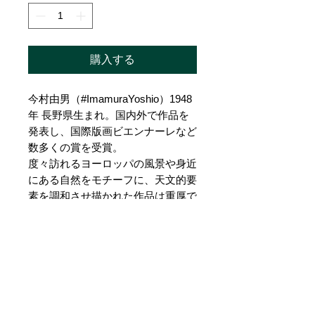
購入する
今村由男（
#ImamuraYoshio
）1948
年 長野県生まれ。国内外で作品を
発表し、国際版画ビエンナーレなど
数多くの賞を受賞。
度々訪れるヨーロッパの風景や身近
にある自然をモチーフに、天文的要
素を調和させ描かれた作品は重厚で
独自の世界を創り出しています。
また版画と平行し制作されてこられ
たフレスコ画は、漆喰をベースにし
た制作工程の中で、偶然現れるマチ
エールを活かしながら描き進められ
ます。その独特の質感と表現は、古
い記憶の化石を掘り出すかのような