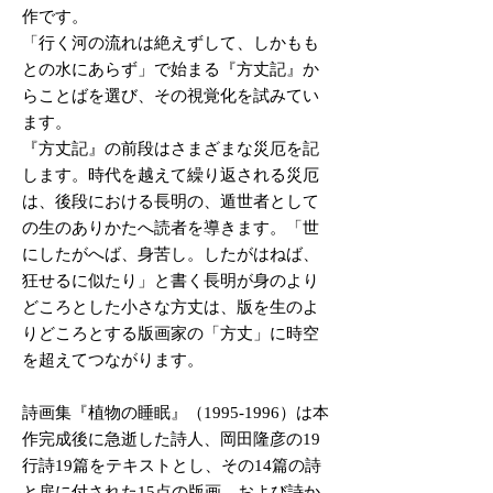
作です。
「行く河の流れは絶えずして、しかもも
との水にあらず」で始まる『方丈記』か
らことばを選び、その視覚化を試みてい
ます。
『方丈記』の前段はさまざまな災厄を記
します。時代を越えて繰り返される災厄
は、後段における長明の、遁世者として
の生のありかたへ読者を導きます。「世
にしたがへば、身苦し。したがはねば、
狂せるに似たり」と書く長明が身のより
どころとした小さな方丈は、版を生のよ
りどころとする版画家の「方丈」に時空
を超えてつながります。
詩画集『植物の睡眠』（1995-1996）は本
作完成後に急逝した詩人、岡田隆彦の19
行詩19篇をテキストとし、その14篇の詩
と扉に付された15点の版画、および詩か