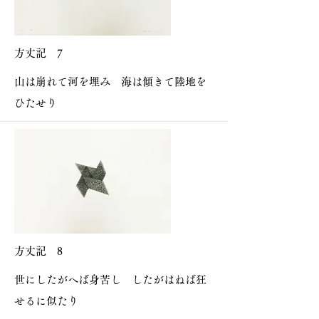
方丈記 7
山は崩れて河を埋み 海は傾きて陸地を
ひたせり
方丈記 8
世にしたがへば身苦し したがはねば狂
せるに似たり