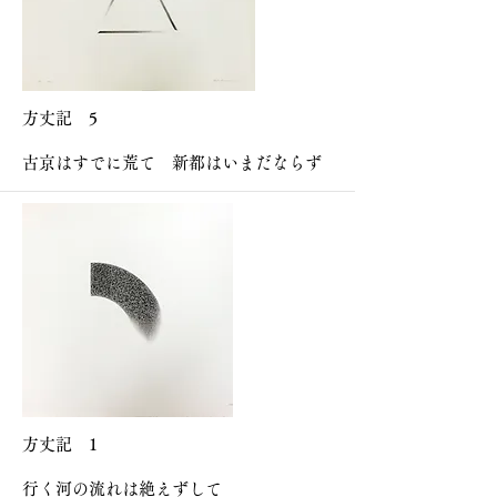
方丈記 5
古京はすでに荒て 新都はいまだならず
方丈記 1
行く河の流れは絶えずして