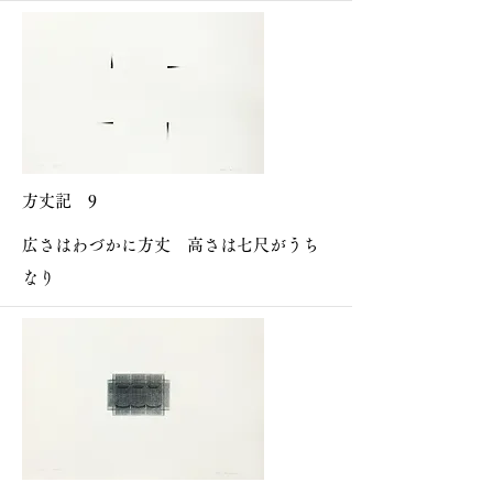
方丈記 9
広さはわづかに方丈 高さは七尺がうち
なり