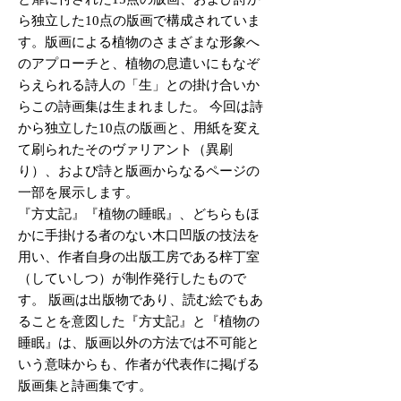
ら独立した10点の版画で構成されていま
す。版画による植物のさまざまな形象へ
のアプローチと、植物の息遣いにもなぞ
らえられる詩人の「生」との掛け合いか
らこの詩画集は生まれました。 今回は詩
から独立した10点の版画と、用紙を変え
て刷られたそのヴァリアント（異刷
り）、および詩と版画からなるページの
一部を展示します。
『方丈記』『植物の睡眠』、どちらもほ
かに手掛ける者のない木口凹版の技法を
用い、作者自身の出版工房である梓丁室
（していしつ）が制作発行したもので
す。 版画は出版物であり、読む絵でもあ
ることを意図した『方丈記』と『植物の
睡眠』は、版画以外の方法では不可能と
いう意味からも、作者が代表作に掲げる
版画集と詩画集です。