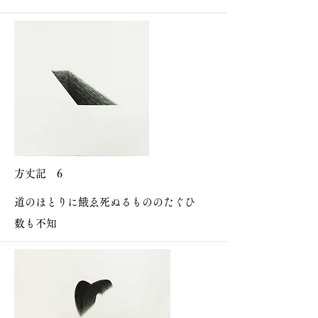
方丈記 6
道のほとりに餓ゑ死ぬるもののたぐひ
数も不知