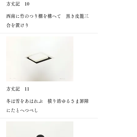
方丈記 10
西南に竹のつり棚を構へて 黒き皮籠三
合を置けり
方丈記 11
冬は雪をあはれぶ 積り消ゆるさま罪障
にたとへつべし