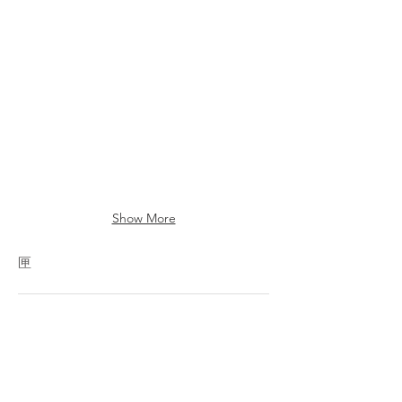
280×230×200mm
120×120×210mm
Show More
匣
A1
A2
100×100×120mm
100×60×140mm