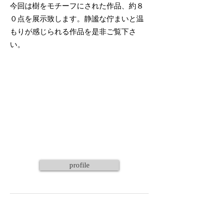
今回は樹をモチーフにされた作品、約８
０点を展示致します。静謐な佇まいと温
もりが感じられる作品を是非ご覧下さ
い。
profile
木と家
木・木・々