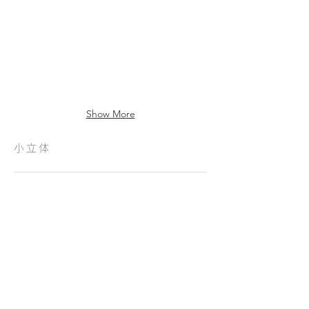
Show More
小立体
B9
B4
B1
B11
120×85×120mm
110×80×120mm
100×85×145mm
130×90×90mm