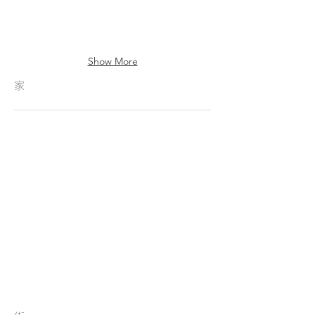
Show More
家
C1
C2
70×45×85mm
50×55×80mm