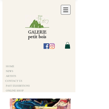
GALERIE
petit bois
HOME
NEWS
ARTISTS
CONTACT US
PAST EXHIBITIONS
ONLINE SHOP