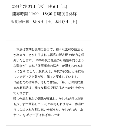
2025年7月23日［水］-9月6日［土]
開廊時間 11:00－18:30 日曜祝日休廊
※夏季休廊：8
月9日［土］-8月17日［日]
本展は前期と後期に分けて、様々な素材や技法と
が出会うことから生まれる幅広い版表現 の魅力を紹
介いたします。 1970年代に版画の可能性を問うよう
な動きが生まれ「版画概念の拡大」が唱えられるよ
うになり ました。
版表現は、時代の変遷とともに新
しいメディアと繋がり、脈々と変化しています。
作品とその作り手、そして作品と「私」との間に生
まれる対話は、様々な視点で顧みるきっかけ を作っ
てくれます。
時に作品と私との関係が変化し、それらが持つ意味
も少しずつ変化して いくのかもしれません。作品に
うつし出された刻に思いを巡らせ、それぞれの「あ
わい」を 感じて頂ければ幸いです。