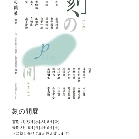
後期
刻の間
展
前期 7月23日[水]-8月8日[金]
後期 8月18日[月]-9月6日[土]
（二期に分けて展示替え致します）