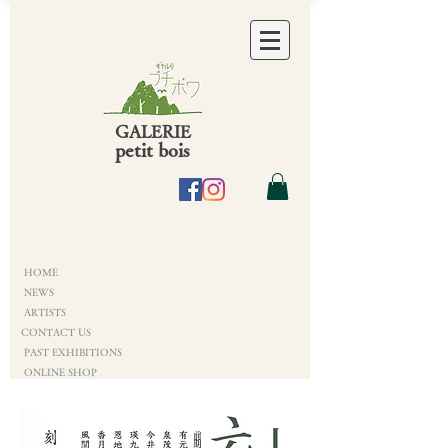
GALERIE
petit bois
HOME
NEWS
ARTISTS
CONTACT US
PAST EXHIBITIONS
ONLINE SHOP
​前期