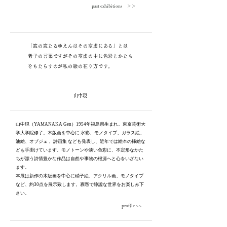
past exhibitions ＞＞
「窓の窓たるゆえんはその空虚にある」とは
老子の言葉ですが
その空虚の中に色彩とかたち
をもたらすのが私の絵の在り方です。
山中現
山中現
（YAMANAKA Gen）1954年福島県生まれ。東京芸術大
学大学院修了。木版画を中心に
水彩
、
モノタイプ
、
ガラス絵
、
油絵
、
オブジェ
、詩画集
なども発表し、近年では絵本の挿絵な
ども手掛けています。モノトーンや淡い色彩に、不定形なかた
ちが漂う詩情豊かな作品は自然や事物の根源へと心をいざない
ます。
本展は新作の木版画を中心に硝子絵、アクリル画、モノタイプ
など、約30点
を展示致します。寡黙で静謐な世界をお楽しみ下
さい。
profile >>