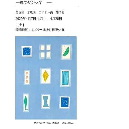
窓にむかって
​第19回 木版画 アクリル画 硝子絵​
2025年4月7日［月］－4月26日
［土］
開廊時間：11:00ー18:30 日祝休廊​
窓について 2024 木版画 493×360mm