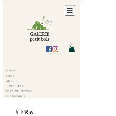
GALERIE
petit bois
HOME
NEWS
ARTISTS
CONTACT US
PAST EXHIBITIONS
ONLINE SHOP
山中現展