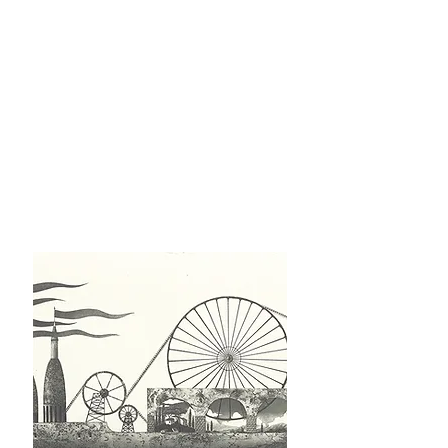
テ
テ
テ
ン
ン
ン
ペ
ペ
ペ
ラ
ラ
ラ
画
画
画