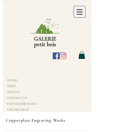
GALERIE
petit bois
HOME
NEWS
ARTISTS
CONTACT US
PAST EXHIBITIONS
ONLINE SHOP
Copperplate Engraving Works