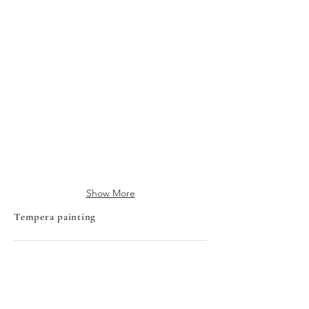
星の方舟
雲の誕生
2022
2022
年
年
ed.30
ed.30
329×270mm
415×305
エ
mm
ッ
エ
チ
ッ
ン
チ
グ
ン
ア
グ
ク
ア
ア
ク
チ
ア
Show More
ン
チ
ト
ン
Tempera painting
ト
野ウサギ
羽音
オルガン
2023
2023
2023
年
年
年
132×95mm
220×100mm
125×125mm