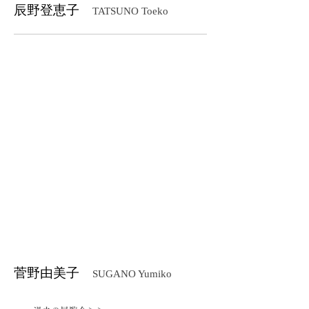
辰野登恵子
TATSUNO Toeko
Sept.-13-2004
May-19-89
辰
辰
野
野
登
登
恵
恵
子
子
2004
1989
ed.38
ed.50
シ
シ
ル
ル
ク
ク
ス
ス
ク
ク
リ
リ
ー
ー
ン
ン
880×630mm
760×560mm
菅野由美子
SUGANO Yumiko