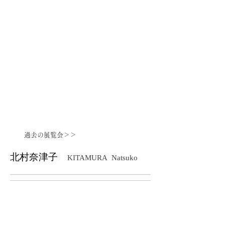
美
子
2017
oil
on
canvas
186×721mm
過去の展覧会＞＞
北村奈津子
KITAMURA Natsuko