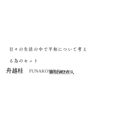
日々の生活の中で平和について考え
る為のセット
舟越桂
FUNAKOSHI Katsura
銅版画2点入