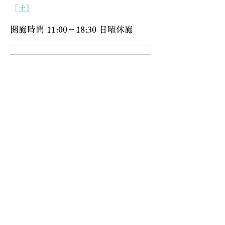
［土]
開廊時間 11:00－18:30 日曜休廊
長い曲
夜を眠らず
舟
舟
越
越
桂
桂
1993
2005
リ
銅
ト
版
グ
画
ラ
685×575mm
フ
／
６
版
６
色
760×560mm