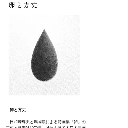
卵と方丈
卵と方丈
日和崎尊夫と嶋岡晨による詩画集『卵』の
完成と発表は1970年。それを見て木口木版画