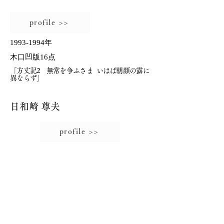
profile >>
1993-1994
年
木口凹版16点
「方丈記2 無常を争ふさま いはば朝顔の露に
異ならず」
日和崎 尊夫
profile >>
HIWASAKI Takao