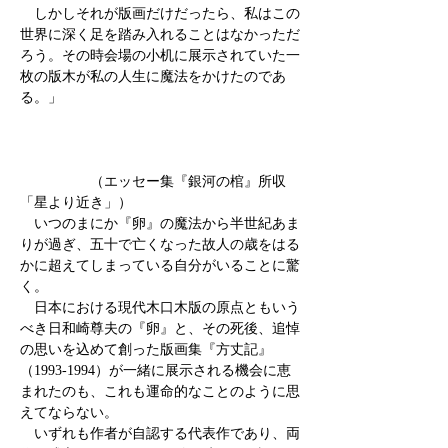
しかしそれが版画だけだったら、私はこの
世界に深く足を踏み入れることはなかっただ
ろう。その時会場の小机に展示されていた一
枚の版木が私の人生に魔法をかけたのであ
る。」
（エッセー集『銀河の棺』所収
「星より近き」）
いつのまにか『卵』の魔法から半世紀あま
りが過ぎ、五十で亡くなった故人の歳をはる
かに超えてしまっている自分がいることに驚
く。
日本における現代木口木版の原点ともいう
べき日和崎尊夫の『卵』と、その死後、追悼
の思いを込めて創った版画集『方丈記』
（1993-1994）が一緒に展示される機会に恵
まれたのも、これも運命的なことのように思
えてならない。
いずれも作者が自認する代表作であり、両