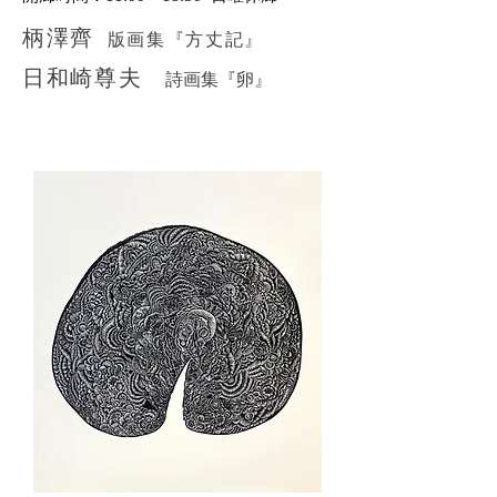
柄澤齊
版画集『方丈記』
日和崎尊夫
詩画集『卵』